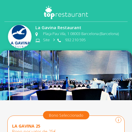
La Gavina Restaurant
Plaça Pau Vila, 1 08003 Barcelona (Barcelona)
Site
932 210 595
Bono Seleccionado
i
LA GAVINA 25
Bono por valor de 25€