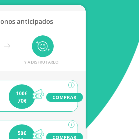
bonos anticipados
Y A DISFRUTARLO!
i
100€
COMPRAR
70
€
i
50€
COMPRAR