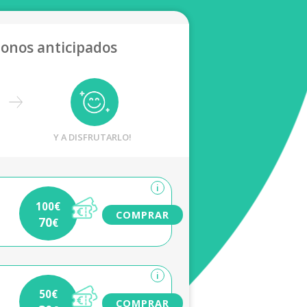
bonos anticipados
Y A DISFRUTARLO!
i
100€
COMPRAR
70
€
i
50€
COMPRAR