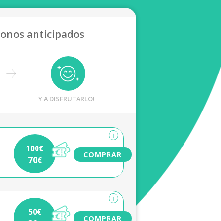
bonos anticipados
Y A DISFRUTARLO!
i
100€
COMPRAR
70
€
i
50€
COMPRAR