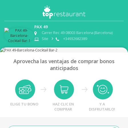
PAX 49
Carrer Rec 49 08003 Barcelona (Barcelona)
Site
+34932682389
Aprovecha las ventajas de comprar bonos
anticipados
ELIGE TU BONO
HAZ CLIC EN
Y A
COMPRAR
DISFRUTARLO!