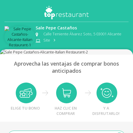
Sale Pepe Castaños
Calle Teniente Álvarez Soto, 5 03001 Alicante
Site
Aprovecha las ventajas de comprar bonos
anticipados
ELIGE TU BONO
HAZ CLIC EN
Y A
COMPRAR
DISFRUTARLO!